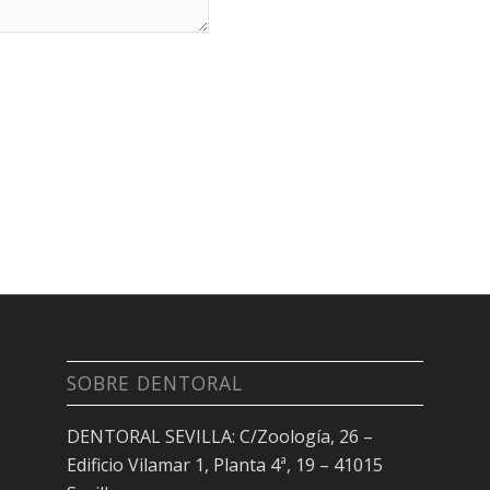
SOBRE DENTORAL
DENTORAL SEVILLA: C/Zoología, 26 –
Edificio Vilamar 1, Planta 4ª, 19 – 41015