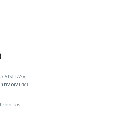
O
S VISITAS»
,
intraoral
del
tener los