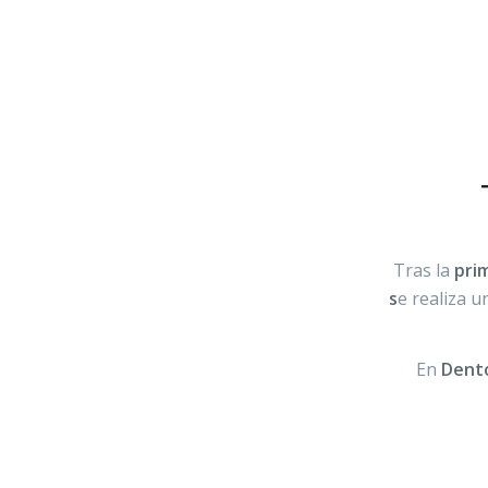
Tras la
pri
s
e realiza 
En
Dento